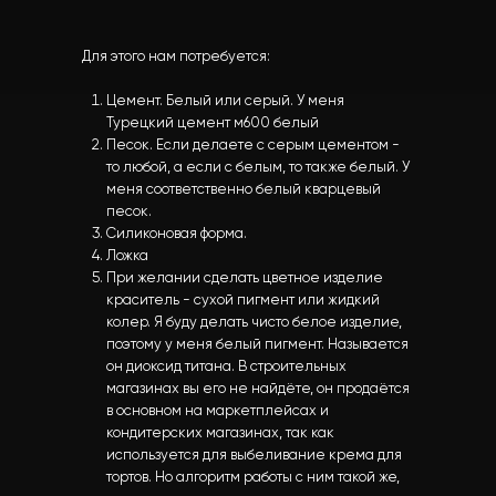
Для этого нам потребуется:
Цемент. Белый или серый. У меня
Турецкий цемент м600 белый
Песок. Если делаете с серым цементом -
то любой, а если с белым, то также белый. У
меня соответственно белый кварцевый
песок.
Силиконовая форма.
Ложка
При желании сделать цветное изделие
краситель - сухой пигмент или жидкий
колер. Я буду делать чисто белое изделие,
поэтому у меня белый пигмент. Называется
он диоксид титана. В строительных
магазинах вы его не найдёте, он продаётся
в основном на маркетплейсах и
кондитерских магазинах, так как
используется для выбеливание крема для
тортов. Но алгоритм работы с ним такой же,