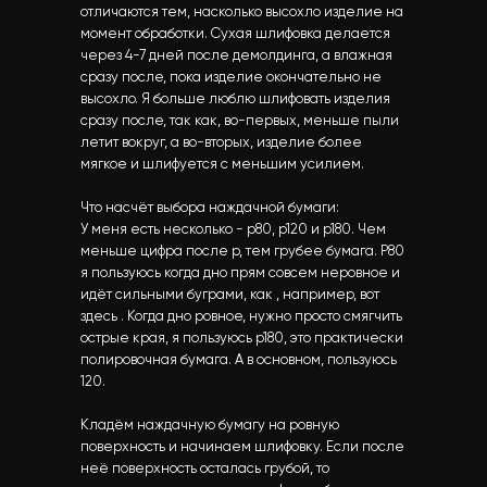
отличаются тем, насколько высохло изделие на
момент обработки. Сухая шлифовка делается
через 4-7 дней после демолдинга, а влажная
сразу после, пока изделие окончательно не
высохло. Я больше люблю шлифовать изделия
сразу после, так как, во-первых, меньше пыли
летит вокруг, а во-вторых, изделие более
мягкое и шлифуется с меньшим усилием.
Что насчёт выбора наждачной бумаги:
У меня есть несколько - р80, р120 и р180. Чем
меньше цифра после р, тем грубее бумага. Р80
я пользуюсь когда дно прям совсем неровное и
идёт сильными буграми, как , например, вот
здесь . Когда дно ровное, нужно просто смягчить
острые края, я пользуюсь р180, это практически
полировочная бумага. А в основном, пользуюсь
120.
Кладём наждачную бумагу на ровную
поверхность и начинаем шлифовку. Если после
неё поверхность осталась грубой, то