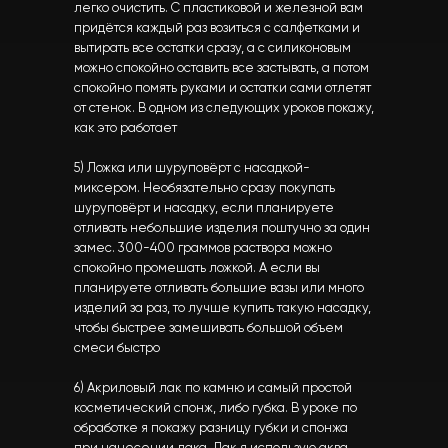
легко очистить. С пластиковой и железной вам
придётся каждый раз возиться с салфетками и
вытирать все остатки сразу, а с силиконовым
можно спокойно оставить все застывать, а потом
спокойно помять руками и остатки сами отлетят
от стенок. В одном из следующих уроков покажу,
как это работает
5) Ложка или шуруповёрт с насадкой-
миксером. Необязательно сразу покупать
шуруповёрт и насадку, если планируете
отливать небольшие изделия поштучно за один
замес. 300-400 граммов раствора можно
спокойно промешать ложкой. А если вы
планируете отливать большие вазы или много
изделий за раз, то лучше купить такую насадку,
чтобы быстрее замешивать большой объем
смеси быстро
6) Акриловый лак по камню и самый простой
косметический спонж, либо губка. В уроке по
обработке я покажу разницу губки и спонжа