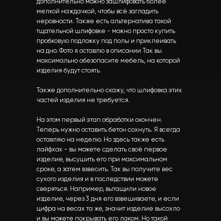
дополнительно можно зашлифовать более
мелкой наждачкой, чтобы всё загладить
неровности. Также есть альтернатива такой
тщательной шлифовке - можно просто купить
пробковую подложку под полы и приклеивать
на дно. Фото я оставлю в описании Так вы
максимально обезопасите мебель, на которой
изделия будут стоять.
Также дополнительно скажу, что шлифовка этих
частей изделия не требуется.
На этом первый этап обработки окончен.
Теперь нужно оставить бетон сохнуть. Я всегда
оставляю на неделю. Но здесь также есть
лайфхак - вы можете сделать своё первое
изделие, высушить его при максимальном
сроке, а затем взвесить. Так вы получите вес
сухого изделия и в последствии можете
сверяться. Например, вытащили новое
изделие, через 3 дня его взвешиваете, и если
цифра на весах та же, значит изделие высохло
и вы можете покрывать его лаком. Но такой