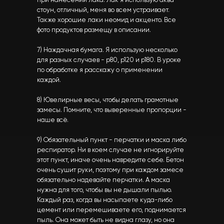
при нанесении лака. Лак я использую аква
стоун, отличный, меня во всем устраивает.
Также хорошие лаки неомид и акценто. Все
фото продуктов размещу в описании.
7) Наждачная бумага. Я использую несколько
для разных случаев - р80, р120 и р180. В уроке
по обработке я расскажу о применении
каждой.
8) Ювелирные весы, чтобы делать грамотные
замесы. Помните, что выверенные пропорции -
наше всё.
9) Обязательный пункт - перчатки и маска либо
респиратор. Ни в коем случае не игнорируйте
этот пункт, иначе очень навредите себе. Бетон
очень сушит руки, поэтому при каждом замесе
обязательно надевайте перчатки. А маска
нужна для того, чтобы вы не дышали пылью.
Каждый раз, когда вы насыпаете куда-либо
цемент или перемешиваете его, поднимается
пыль. Она может быть не видна глазу, но она