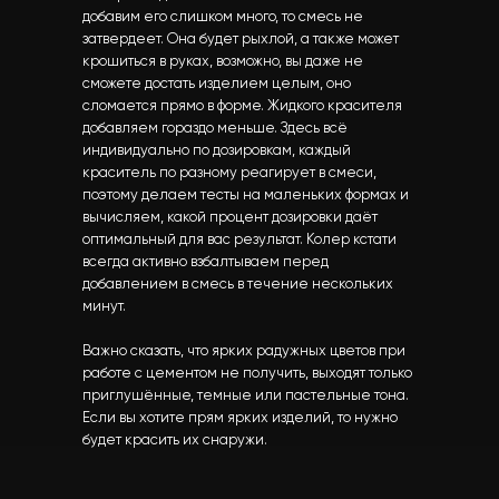
добавим его слишком много, то смесь не
затвердеет. Она будет рыхлой, а также может
крошиться в руках, возможно, вы даже не
сможете достать изделием целым, оно
сломается прямо в форме. Жидкого красителя
добавляем гораздо меньше. Здесь всё
индивидуально по дозировкам, каждый
краситель по разному реагирует в смеси,
поэтому делаем тесты на маленьких формах и
вычисляем, какой процент дозировки даёт
оптимальный для вас результат. Колер кстати
всегда активно взбалтываем перед
добавлением в смесь в течение нескольких
минут.
Важно сказать, что ярких радужных цветов при
работе с цементом не получить, выходят только
приглушённые, темные или пастельные тона.
Если вы хотите прям ярких изделий, то нужно
будет красить их снаружи.