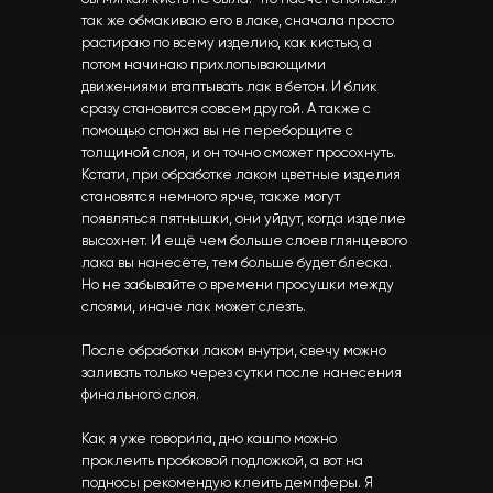
так же обмакиваю его в лаке, сначала просто
растираю по всему изделию, как кистью, а
потом начинаю прихлопывающими
движениями втаптывать лак в бетон. И блик
сразу становится совсем другой. А также с
помощью спонжа вы не переборщите с
толщиной слоя, и он точно сможет просохнуть.
Кстати, при обработке лаком цветные изделия
становятся немного ярче, также могут
появляться пятнышки, они уйдут, когда изделие
высохнет. И ещё чем больше слоев глянцевого
лака вы нанесёте, тем больше будет блеска.
Но не забывайте о времени просушки между
слоями, иначе лак может слезть.
После обработки лаком внутри, свечу можно
заливать только через сутки после нанесения
финального слоя.
Как я уже говорила, дно кашпо можно
проклеить пробковой подложкой, а вот на
подносы рекомендую клеить демпферы. Я