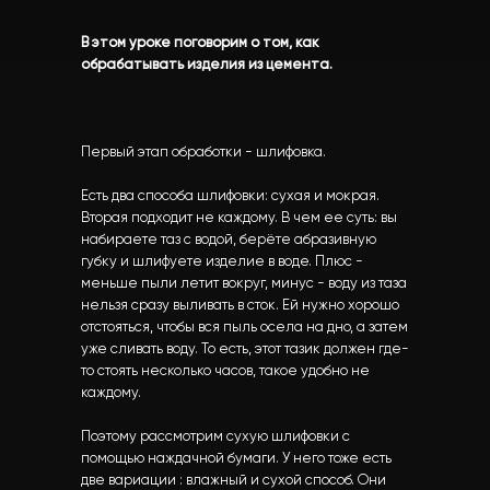
В этом уроке поговорим о том, как
обрабатывать изделия из цемента.
Первый этап обработки - шлифовка.
Есть два способа шлифовки: сухая и мокрая.
Вторая подходит не каждому. В чем ее суть: вы
набираете таз с водой, берёте абразивную
губку и шлифуете изделие в воде. Плюс -
меньше пыли летит вокруг, минус - воду из таза
нельзя сразу выливать в сток. Ей нужно хорошо
отстояться, чтобы вся пыль осела на дно, а затем
уже сливать воду. То есть, этот тазик должен где-
то стоять несколько часов, такое удобно не
каждому.
Поэтому рассмотрим сухую шлифовки с
помощью наждачной бумаги. У него тоже есть
две вариации : влажный и сухой способ. Они