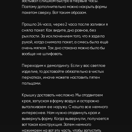
застывал слишком быстро в первые Часы.
Поэтому дополнительно можно накрыть формы
пакетом сверху. Вот таким образом.
Прошло 24 часа, через 2 часа после заливки я
сняла пакет. Как видите, дно ровное, без
рыхлости. За исключением того, что я задела
рукой, когда снимала пакет, а смесь была ещё
очень мягкая. Так дно стакана можно было бы
вообще не шлифовать.
Переходим к демолдингу. Если у вас светлое
изделие, то доставайте обязательно в чистых
перчатках, иначе можете наставить пятен
пальцами.
Крышку доставать несложно. Мы отодвигаем
края, запуская в форму воздух и осторожно
выталкиваем ее наружу. С кашпо все немного
интереснее. Нам нужно отодвинуть края и
вывернуть форму. Когда вывернули, получается
вот такая конструкция. Затем немного
нажимаем на вот эту часть, чтобы запустить