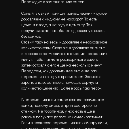
Переходим к замешиванию смеси.
Самый главный принцип замешивания - сухое
добавляем к жидкому не наоборот. То есть
цемент к воде, а не воду к цементу. Так
получится замешать более однородную смесь
без комков.
Ставим тару на весы и добавляем необходимое
количество воды. Сюда же я добавляю пигмент
и хорошо перемешиваю в течение нескольких
минут, чтобы пигмент растворился в воде, а
затем оставляю его ещё на несколько минут.
Перед тем, как добавить цемент, ещё раз
перемешиваю воду с красителем. Засыпаю
заранее выверенное с помощью формулы
количество цемента . Далее засыпаю песок.
В перемешивании самое важное разбить все
комки, поэтому смесь я прям растираю по
стенкам. Не торопимся, у нас есть ещё в
районе получаса до того, как смесь застынет.
Если в процессе перемешивания обнаружили,
что по расчетам воды мало, то по чуть-чуть