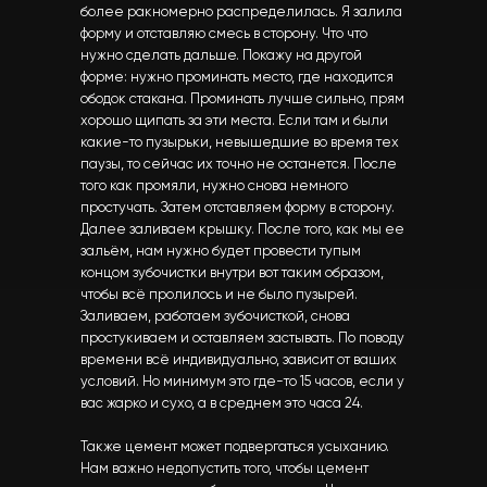
более ракномерно распределилась. Я залила
форму и отставляю смесь в сторону. Что что
нужно сделать дальше. Покажу на другой
форме: нужно проминать место, где находится
ободок стакана. Проминать лучше сильно, прям
хорошо щипать за эти места. Если там и были
какие-то пузырьки, невышедшие во время тех
паузы, то сейчас их точно не останется. После
того как промяли, нужно снова немного
простучать. Затем отставляем форму в сторону.
Далее заливаем крышку. После того, как мы ее
зальём, нам нужно будет провести тупым
концом зубочистки внутри вот таким образом,
чтобы всё пролилось и не было пузырей.
Заливаем, работаем зубочисткой, снова
простукиваем и оставляем застывать. По поводу
времени всё индивидуально, зависит от ваших
условий. Но минимум это где-то 15 часов, если у
вас жарко и сухо, а в среднем это часа 24.
Также цемент может подвергаться усыханию.
Нам важно недопустить того, чтобы цемент