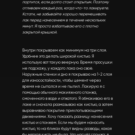
портится, если долго стоит открытым. Поэтому
отливаем каждый раз, когда что-то лакируете.
Кстати, не забывайте хорошо перемешивать
лак перед нанесением в течение нескольких
минут. Я просто взбалтываю его с плотно
закрытой крышкой.
Внутри покрываем как минимум на три слоя.
Удобнее это делать широкой кистью. Я
использую вот такую веерную. Время просушки
не подскажу, у каждого лака оно своё.
Наружные стенки и дно я покрываю на 1-2 слоя
для износостойкости, чтобы цемент через
время не сыпался и не пылил. Лакирую я с
помощью обычного макияжного спонжа,
смоченного в воде и отжатого. Я обмакиваю его в
лаке и сначала размазываю как кистью, а затем
выравниваю покрытие прихлопывающими
движениями. Хочу показать разницу нанесения
кистью и спонжем. Если мы будем наносить
кистью, то на бликах будут видны разводы, какая
бы мягкая кисть не была. Что насчёт спонжа: я