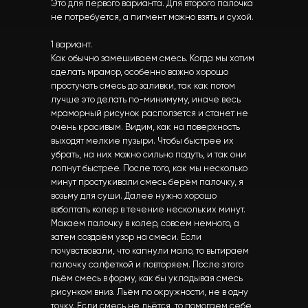
Это для первого варианта. Для второго палочка
не потребуется, а пигмент можно взять и сухой.
1 вариант.
Как обычно замешиваем смесь. Когда мы хотим
сделать мрамор, особенно важно хорошо
простучать смесь до заливки, так как потом
лучше это делать по-минимуму, иначе весь
мраморный рисунок расползется и станет не
очень красивым. Видим, как на поверхность
выходят мелкие пузыри. Чтобы быстрее их
убрать, на них можно сильно подуть, и так они
лопнут быстрее. После того, как мы несколько
минут простукивали смесь берём палочку, я
возьму для суши. Далее нужно хорошо
взболтать колер в течение нескольких минут.
Макаем палочку в колер, совсем немного, а
затем создаём узор на смеси. Если
почувствовали, что капнули мало, то вытираем
палочку салфеткой и повторяем. После этого
льём смесь в форму, как бы укладывая смесь
рисунком вниз. Льём по окружности, не в одну
точку. Если смесь не льётся, то помогаем себе