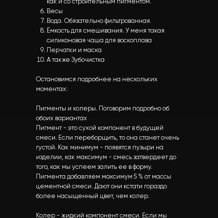
как и со строительным пигментом.
Весы
Вода. Обязательно фильтрованная.
Ёмкость для смешивания. У меня такая
силиконовая чаша для воскоплава
Перчатки и маска
А также Зубочистка
Остановимся подробнее на нескольких
моментах:
Пигменты и колеры. Поговорим подробно об
обоих вариантах
Пигмент - это сухой компонент в будущей
смеси. Если переборщить, то она станет очень
густой. Как минимум - появятся пузыри на
изделии, как максимум - смесь затвердеет до
того, как мы успеем залить ее в форму.
Пигмента добавляем максимум 5 % от массы
цементной смеси. Дают они кстати гораздо
более насыщенный цвет, чем колер.
Колер - жидкий компонент смеси. Если мы