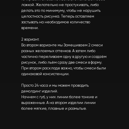
ложкой. Желательно не простукивать, либо
делать это по минимуму, чтобы не нарушить
целостность рисунка. Теперь оставляем
застывать на необходимое количество
времени.
2 вариант.
Во втором варианте мы Замешиваем 2 смеси
разных желаемых оттенков. А затем либо
частично переливаем одну в другую и создаём
рисунок, либо льём сразу две смеси в форму.
При втором раскладе важно, чтобы смеси были
одинаковой консистенции.
Просто 24 часа и мы можем проводить
демолдинг изделий.
Начнем с губ, у них линии более тонкие и
выраженные. А на втором изделии линии
более мягкие, плавные и размытые.