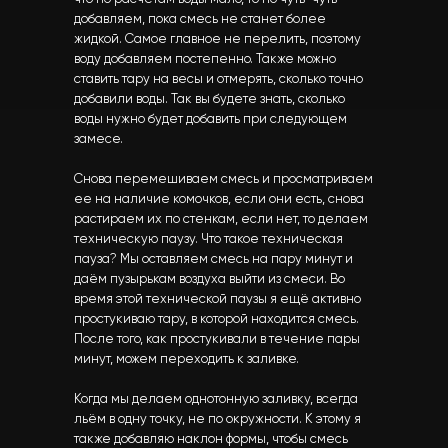
добавляем, пока смесь не станет более
жидкой. Самое главное не перелить, поэтому
воду добавляем постепенно. Также можно
ставить тару на весы и отмерять, сколько точно
добавили воды. Так вы будете знать, сколько
воды нужно будет добавить при следующем
замесе.
Снова перемешиваем смесь и просматриваем
ее на наличие комочков, если они есть, снова
растираем их по стенкам, если нет, то делаем
техническую паузу. Что такое техническая
пауза? Мы оставляем смесь на пару минут и
даём пузырькам воздуха выйти из смеси. Во
время этой технической паузы я ещё активно
простукиваю тару, в которой находится смесь.
После того, как простукивали в течение пары
минут, можем переходить к заливке.
Когда мы делаем однотонную заливку, всегда
льём в одну точку, не по окружности. К этому я
также добавляю наклон формы, чтобы смесь