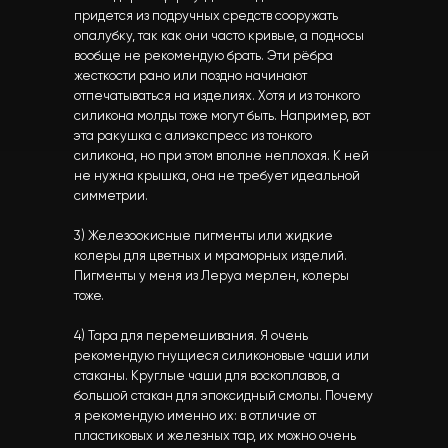
придется из подручных средств сооружать
опалубку, так как они часто кривые, а подносы
вообще не рекомендую брать. Эти рёбра
жесткости рано или поздно начинают
отпечатываться на изделиях. Хотя и из тонкого
силикона молды тоже могут быть. Например, вот
эта ракушка с алиэкспресс из тонкого
силикона, но при этом вполне неплохая. К ней
не нужна крышка, она не требует идеальной
симметрии.
3) Железоокисные пигменты или жидкие
колеры для цветных и мраморных изделий.
Пигменты у меня из Леруа мерлен, колеры
тоже.
4) Тара для перемешивания. Я очень
рекомендую гнущиеся силиконовые чаши или
стаканы. Круглые чаши для воскоплавов, а
большой стакан для эпоксидный смолы. Почему
я рекомендую именно их: в отличие от
пластиковых и железных тар, их можно очень