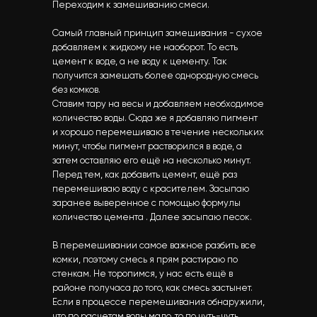
Переходим к замешиванию смеси.
Самый главный принцип замешивания - сухое
добавляем к жидкому не наоборот. То есть
цемент к воде, а не воду к цементу. Так
получится замешать более однородную смесь
без комков.
Ставим тару на весы и добавляем необходимое
количество воды. Сюда же я добавляю пигмент
и хорошо перемешиваю в течение нескольких
минут, чтобы пигмент растворился в воде, а
затем оставляю его ещё на несколько минут.
Перед тем, как добавить цемент, ещё раз
перемешиваю воду с красителем. Засыпаю
заранее выверенное с помощью формулы
количество цемента . Далее засыпаю песок.
В перемешивании самое важное разбить все
комки, поэтому смесь я прям растираю по
стенкам. Не торопимся, у нас есть ещё в
районе получаса до того, как смесь застынет.
Если в процессе перемешивания обнаружили,
что по расчетам воды мало, то по чуть-чуть