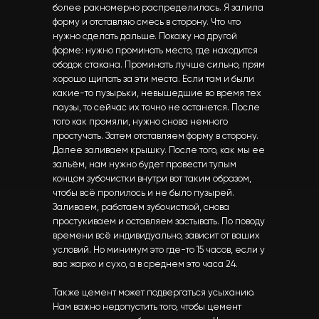
более ракномерно распределилась. Я залила
форму и отставляю смесь в сторону. Что что
нужно сделать дальше. Покажу на другой
форме: нужно проминать место, где находится
ободок стакана. Проминать лучше сильно, прям
хорошо щипать за эти места. Если там и были
какие-то пузырьки, невышедшие во время тех
паузы, то сейчас их точно не останется. После
того как промяли, нужно снова немного
простучать. Затем отставляем форму в сторону.
Далее заливаем крышку. После того, как мы ее
зальём, нам нужно будет провести тупым
концом зубочистки внутри вот таким образом,
чтобы всё пролилось и не было пузырей.
Заливаем, работаем зубочисткой, снова
простукиваем и оставляем застывать. По поводу
времени всё индивидуально, зависит от ваших
условий. Но минимум это где-то 15 часов, если у
вас жарко и сухо, а в среднем это часа 24.
Также цемент может подвергаться усыханию.
Нам важно недопустить того, чтобы цемент