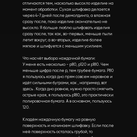
отличаются тем, насколько высохло изделие на
момент обработки. Сухая шлифовка делается
через 4-7 дней после демолдинга, а влажная
сразу после, пока изделие окончательно не
высохло. Я больше люблю шлифовать изделия
сразу после, так как, во-первых, меньше пыли
летит вокруг, а во-вторых, изделие более
мягкое и шлифуется с меньшим усилием.
Что насчёт выбора наждачной бумаги:
У меня есть несколько - р80, р120 и р180. Чем
меньше цифра после р, тем грубее бумага. Р80
я пользуюсь когда дно прям совсем неровное и
идёт сильными буграми, как , например, вот
здесь . Когда дно ровное, нужно просто смягчить
острые края, я пользуюсь р180, это практически
полировочная бумага. А в основном, пользуюсь
120.
Кладём наждачную бумагу на ровную
поверхность и начинаем шлифовку. Если после
неё поверхность осталась грубой, то