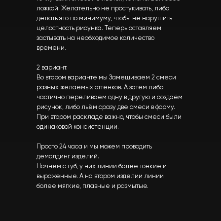
ложкой. Желательно не простукивать, либо
делать это по минимуму, чтобы не нарушить
целостность рисунка. Теперь оставляем
застывать на необходимое количество
времени.
2 вариант.
Во втором варианте мы Замешиваем 2 смеси
разных желаемых оттенков. А затем либо
частично переливаем одну в другую и создаём
рисунок, либо льём сразу две смеси в форму.
При втором раскладе важно, чтобы смеси были
одинаковой консистенции.
Просто 24 часа и мы можем проводить
демолдинг изделий.
Начнем с губ, у них линии более тонкие и
выраженные. А на втором изделии линии
более мягкие, плавные и размытые.