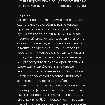
Это для первого варианта. Для второго палочка
не потребуется, а пигмент можно взять и сухой.
1 вариант.
Как обычно замешиваем смесь. Когда мы хотим
сделать мрамор, особенно важно хорошо
простучать смесь до заливки, так как потом
лучше это делать по-минимуму, иначе весь
мраморный рисунок расползется и станет не
очень красивым. Видим, как на поверхность
выходят мелкие пузыри. Чтобы быстрее их
убрать, на них можно сильно подуть, и так они
лопнут быстрее. После того, как мы несколько
минут простукивали смесь берём палочку, я
возьму для суши. Далее нужно хорошо
взболтать колер в течение нескольких минут.
Макаем палочку в колер, совсем немного, а
затем создаём узор на смеси. Если
почувствовали, что капнули мало, то вытираем
палочку салфеткой и повторяем. После этого
льём смесь в форму, как бы укладывая смесь
рисунком вниз. Льём по окружности, не в одну
точку. Если смесь не льётся, то помогаем себе