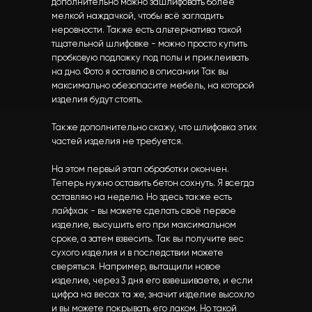
дополнительно можно зашлифовать более
мелкой наждачкой, чтобы всё загладить
неровности. Также есть альтернатива такой
тщательной шлифовке - можно просто купить
пробковую подложку под полы и приклеивать
на дно. Фото я оставлю в описании Так вы
максимально обезопасите мебель, на которой
изделия будут стоять.
Также дополнительно скажу, что шлифовка этих
частей изделия не требуется.
На этом первый этап обработки окончен.
Теперь нужно оставить бетон сохнуть. Я всегда
оставляю на неделю. Но здесь также есть
лайфхак - вы можете сделать своё первое
изделие, высушить его при максимальном
сроке, а затем взвесить. Так вы получите вес
сухого изделия и в последствии можете
сверяться. Например, вытащили новое
изделие, через 3 дня его взвешиваете, и если
цифра на весах та же, значит изделие высохло
и вы можете покрывать его лаком. Но такой