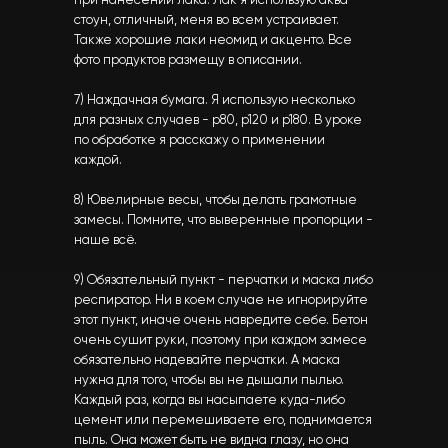
при нанесении лака. Лак я использую аква
стоун, отличный, меня во всем устраивает.
Также хорошие лаки неомид и акценто. Все
фото продуктов размещу в описании.
7) Наждачная бумага. Я использую несколько
для разных случаев - р80, р120 и р180. В уроке
по обработке я расскажу о применении
каждой.
8) Ювелирные весы, чтобы делать грамотные
замесы. Помните, что выверенные пропорции -
наше всё.
9) Обязательный пункт - перчатки и маска либо
респиратор. Ни в коем случае не игнорируйте
этот пункт, иначе очень навредите себе. Бетон
очень сушит руки, поэтому при каждом замесе
обязательно надевайте перчатки. А маска
нужна для того, чтобы вы не дышали пылью.
Каждый раз, когда вы насыпаете куда-либо
цемент или перемешиваете его, поднимается
пыль. Она может быть не видна глазу, но она