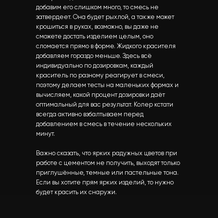
добавим его слишком много, то смесь не
затвердеет. Она будет рыхлой, а также может
крошиться в руках, возможно, вы даже не
сможете достать изделием целым, оно
сломается прямо в форме. Жидкого красителя
добавляем гораздо меньше. Здесь всё
индивидуально по дозировкам, каждый
краситель по разному реагирует в смеси,
поэтому делаем тесты на маленьких формах и
вычисляем, какой процент дозировки даёт
оптимальный для вас результат. Колер кстати
всегда активно взбалтываем перед
добавлением в смесь в течение нескольких
минут.
Важно сказать, что ярких радужных цветов при
работе с цементом не получить, выходят только
приглушённые, темные или пастельные тона.
Если вы хотите прям ярких изделий, то нужно
будет красить их снаружи.