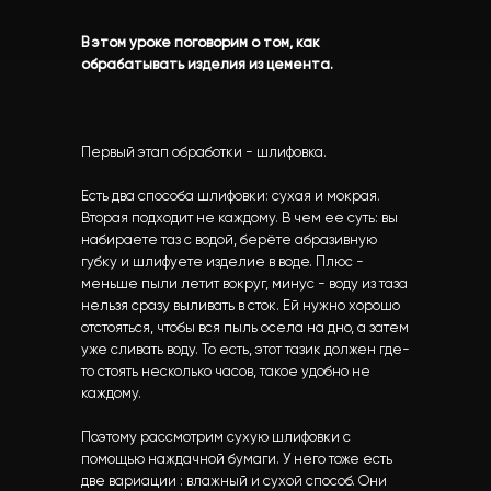
В этом уроке поговорим о том, как
обрабатывать изделия из цемента.
Первый этап обработки - шлифовка.
Есть два способа шлифовки: сухая и мокрая.
Вторая подходит не каждому. В чем ее суть: вы
набираете таз с водой, берёте абразивную
губку и шлифуете изделие в воде. Плюс -
меньше пыли летит вокруг, минус - воду из таза
нельзя сразу выливать в сток. Ей нужно хорошо
отстояться, чтобы вся пыль осела на дно, а затем
уже сливать воду. То есть, этот тазик должен где-
то стоять несколько часов, такое удобно не
каждому.
Поэтому рассмотрим сухую шлифовки с
помощью наждачной бумаги. У него тоже есть
две вариации : влажный и сухой способ. Они