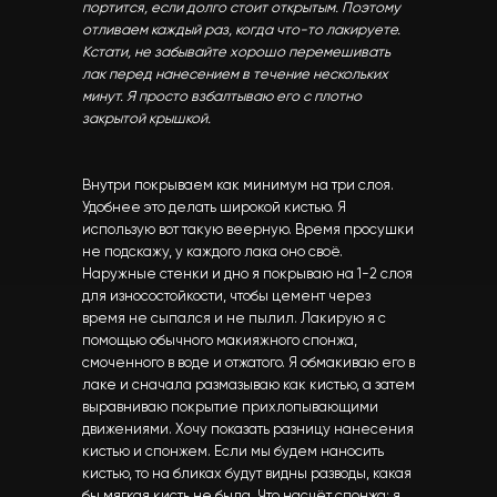
портится, если долго стоит открытым. Поэтому
отливаем каждый раз, когда что-то лакируете.
Кстати, не забывайте хорошо перемешивать
лак перед нанесением в течение нескольких
минут. Я просто взбалтываю его с плотно
закрытой крышкой.
Внутри покрываем как минимум на три слоя.
Удобнее это делать широкой кистью. Я
использую вот такую веерную. Время просушки
не подскажу, у каждого лака оно своё.
Наружные стенки и дно я покрываю на 1-2 слоя
для износостойкости, чтобы цемент через
время не сыпался и не пылил. Лакирую я с
помощью обычного макияжного спонжа,
смоченного в воде и отжатого. Я обмакиваю его в
лаке и сначала размазываю как кистью, а затем
выравниваю покрытие прихлопывающими
движениями. Хочу показать разницу нанесения
кистью и спонжем. Если мы будем наносить
кистью, то на бликах будут видны разводы, какая
бы мягкая кисть не была. Что насчёт спонжа: я