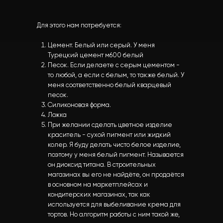
Для этого нам потребуется:
Цемент. Белый или серый. У меня
Турецкий цемент м600 белый
Песок. Если делаете с серым цементом -
то любой, а если с белым, то также белый. У
меня соответственно белый кварцевый
песок.
Силиконовая форма.
Ложка
При желании сделать цветное изделие
краситель - сухой пигмент или жидкий
колер. Я буду делать чисто белое изделие,
поэтому у меня белый пигмент. Называется
он диоксид титана. В строительных
магазинах вы его не найдёте, он продаётся
в основном на маркетплейсах и
кондитерских магазинах, так как
используется для выбеливание крема для
тортов. Но алгоритм работы с ним такой же,