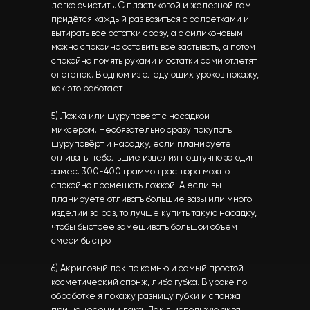
легко очистить. С пластиковой и железной вам
придётся каждый раз возиться с салфетками и
вытирать все остатки сразу, а с силиконовым
можно спокойно оставить все застывать, а потом
спокойно помять руками и остатки сами отлетят
от стенок. В одном из следующих уроков покажу,
как это работает
5) Ложка или шуруповёрт с насадкой-
миксером. Необязательно сразу покупать
шуруповёрт и насадку, если планируете
отливать небольшие изделия поштучно за один
замес. 300-400 граммов раствора можно
спокойно промешать ложкой. А если вы
планируете отливать большие вазы или много
изделий за раз, то лучше купить такую насадку,
чтобы быстрее замешивать большой объем
смеси быстро
6) Акриловый лак по камню и самый простой
косметический спонж, либо губка. В уроке по
обработке я покажу разницу губки и спонжа