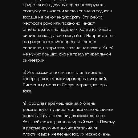
придется из подручных средств сооружать
опалубку, так как они часто кривые, а подносы
вообще не рекомендую брать. Эти рёбра
жесткости рано или поздно начинают
отпечатываться на изделиях. Хотя и из тонкого
силикона молды тоже могут быть. Например, вот
эта ракушка с алиэкспресс из тонкого
силикона, но при этом вполне неплохая. К ней
не нужна крышка, она не требует идеальной
симметрии.
3) Железоокисные пигменты или жидкие
колеры для цветных и мраморных изделий.
Пигменты у меня из Леруа мерлен, колеры
тоже.
4) Тара для перемешивания. Я очень
рекомендую гнущиеся силиконовые чаши или
стаканы. Круглые чаши для воскоплавов, а
большой стакан для эпоксидный смолы. Почему
я рекомендую именно их: в отличие от
пластиковых и железных тар, их можно очень