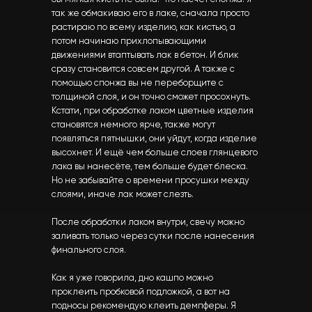
так же обмакиваю его в лаке, сначала просто
растираю по всему изделию, как кистью, а
потом начинаю прихлопывающими
движениями втаптывать лак в бетон. И блик
сразу становится совсем другой. А также с
помощью спонжа вы не переборщите с
толщиной слоя, и он точно сможет просохнуть.
Кстати, при обработке лаком цветные изделия
становятся немного ярче, также могут
появляться пятнышки, они уйдут, когда изделие
высохнет. И ещё чем больше слоев глянцевого
лака вы нанесёте, тем больше будет блеска.
Но не забывайте о времени просушки между
слоями, иначе лак может слезть.
После обработки лаком внутри, свечу можно
заливать только через сутки после нанесения
финального слоя.
Как я уже говорила, дно кашпо можно
проклеить пробковой подложкой, а вот на
подносы рекомендую клеить демпферы. Я