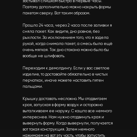
застывал слишком быстро в первые Часы.
Поэтому дополнительно можно накрыть формы
пакетом сверху. Вот таким образом.
Прошло 24 часа, через 2 часа после заливки я
сняла пакет. Как видите, дно ровное, без
рыхлости. За исключением того, что я задела
рукой, когда снимала пакет, а смесь была ещё
очень мягкая. Так дно стакана можно было бы
вообще не шлифовать.
Переходим к демолдингу. Если у вас светлое
изделие, то доставайте обязательно в чистых
перчатках, иначе можете наставить пятен
пальцами.
Крышку доставать несложно. Мы отодвигаем
края, запуская в форму воздух и осторожно
выталкиваем ее наружу. С кашпо все немного
интереснее. Нам нужно отодвинуть края и
вывернуть форму. Когда вывернули, получается
вот такая конструкция. Затем немного
нажимаем на вот эту часть, чтобы запустить