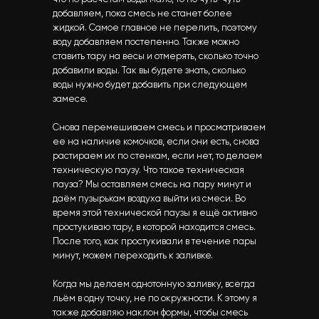
добавляем, пока смесь не станет более
жидкой. Самое главное не перелить, поэтому
воду добавляем постепенно. Также можно
ставить тару на весы и отмерять, сколько точно
добавили воды. Так вы будете знать, сколько
воды нужно будет добавить при следующем
замесе.
Снова перемешиваем смесь и просматриваем
ее на наличие комочков, если они есть, снова
растираем их по стенкам, если нет, то делаем
техническую паузу. Что такое техническая
пауза? Мы оставляем смесь на пару минут и
даём пузырькам воздуха выйти из смеси. Во
время этой технической паузы я ещё активно
простукиваю тару, в которой находится смесь.
После того, как простукивали в течение пары
минут, можем переходить к заливке.
Когда мы делаем однотонную заливку, всегда
льём в одну точку, не по окружности. К этому я
также добавляю наклон формы, чтобы смесь