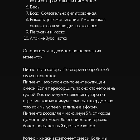
как и со строительным пигментом.
Весы
Вода. Обязательно фильтрованная.
Ёмкость для смешивания. У меня такая
силиконовая чаша для воскоплава
Перчатки и маска
А также Зубочистка
Остановимся подробнее на нескольких
моментах:
Пигменты и колеры. Поговорим подробно об
обоих вариантах
Пигмент - это сухой компонент в будущей
смеси. Если переборщить, то она станет очень
густой. Как минимум - появятся пузыри на
изделии, как максимум - смесь затвердеет до
того, как мы успеем залить ее в форму.
Пигмента добавляем максимум 5 % от массы
цементной смеси. Дают они кстати гораздо
более насыщенный цвет, чем колер.
Колер - жидкий компонент смеси. Если мы