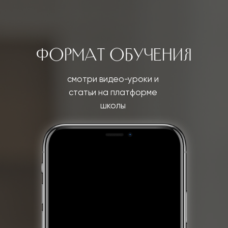
На бесплатных уроках вам будет
доступны формовая свеча из
"Pro-
свечевар"
и свеча ранункулюс из
"Flower-
свечевар"