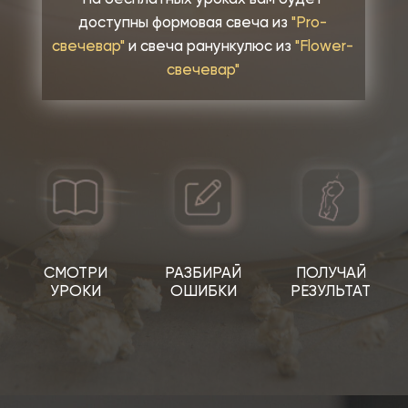
уже научились свечеварению вместе
с нами.
У каждой ученицы получилась ее
идеальная свеча, благодаря видео-
урокам и разбору куратора курса.
Нет сомнений, что даже если ты
новичок, у тебя получится!
ОТЗЫВЫ УЧЕНИКОВ
со страницами учеников и их
отзывами вы можете ознакомиться
под нашими закрепленными рилс